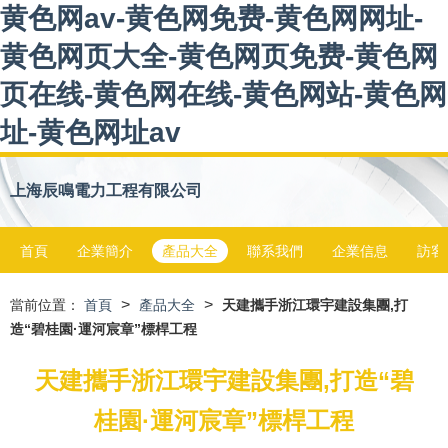
黄色网av-黄色网免费-黄色网网址-
黄色网页大全-黄色网页免费-黄色网
页在线-黄色网在线-黄色网站-黄色网
址-黄色网址av
上海辰鳴電力工程有限公司
首頁
企業簡介
產品大全
聯系我們
企業信息
訪客
>
>
當前位置：
首頁
產品大全
天建攜手浙江環宇建設集團,打
造“碧桂園·運河宸章”標桿工程
天建攜手浙江環宇建設集團,打造“碧
桂園·運河宸章”標桿工程