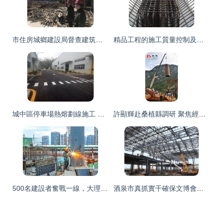
市住房城鄉建設局督查建筑工地揚塵治理工作暨四季度質量安全大檢查
精品工程的施工質量控制及樣板區制作要點
城中區停車場熱熔劃線施工 工程設計與優質實施的融合策略
許顯輝赴桑植縣調研 聚焦經濟社會發展與重點工程建設，擘畫設計賦能新篇章
500名建設者奮戰一線，大理洱海站按節點推進建設工程設計
酒泉市真抓實干確保文博會各項籌備工作扎實推進 組圖