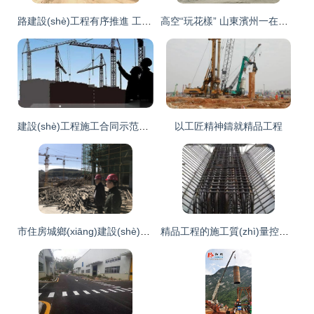
路建設(shè)工程有序推進 工程設(shè)計引領(lǐng)高質(zhì)量建設(shè)新篇章
高空“玩花樣” 山東濱州一在建工地安全隱患令人堪憂
建設(shè)工程施工合同示范文本（GF-2017-0201）與標(biāo)準(zhǔn)施工招標(biāo)文件（2007年版）第四章之核心差異分析
以工匠精神鑄就精品工程
市住房城鄉(xiāng)建設(shè)局督查建筑工地揚塵治理工作暨四季度質(zhì)量安全大檢查
精品工程的施工質(zhì)量控制及樣板區(qū)制作要點