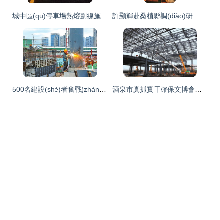
城中區(qū)停車場熱熔劃線施工 工程設(shè)計與優(yōu)質(zhì)實施的融合策略
許顯輝赴桑植縣調(diào)研 聚焦經(jīng)濟社會發(fā)展與重點工程建設(shè)，擘畫設(shè)計賦能新篇章
500名建設(shè)者奮戰(zhàn)一線，大理洱海站按節(jié)點推進建設(shè)工程設(shè)計
酒泉市真抓實干確保文博會各項籌備工作扎實推進 組圖