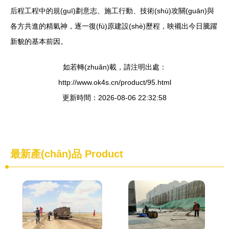
后程工程中的規(guī)劃意志、施工行動、技術(shù)攻關(guān)與
各方共進的精氣神，逐一復(fù)原建設(shè)歷程，映襯出今日騰躍
新貌的基本前因。
如若轉(zhuǎn)載，請注明出處：
http://www.ok4s.cn/product/95.html
更新時間：2026-08-06 22:32:58
最新產(chǎn)品
Product