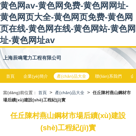
黄色网av-黄色网免费-黄色网网址-
黄色网页大全-黄色网页免费-黄色网
页在线-黄色网在线-黄色网站-黄色网
址-黄色网址av
上海辰鳴電力工程有限公司
首頁
企業(yè)簡介
產(chǎn)品大全
聯(lián)系我們
企
>
>
當(dāng)前位置：
首頁
產(chǎn)品大全
任丘陳村燕山鋼材市
場后續(xù)建設(shè)工程紀(jì)實
任丘陳村燕山鋼材市場后續(xù)建設
(shè)工程紀(jì)實