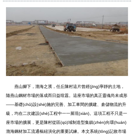
燕山腳下，渤海之濱，任丘陳村這片曾經(jīng)寧靜的土地，
隨燕山鋼材市場的落成而日益喧囂。這座市場的真正靈魂尚未成形
——基礎(chǔ)設(shè)施的完善、加工車間的擴建、倉儲物流的升
級，均在二次建設(shè)工程中一一展現(xiàn)。這項工程不只是一
座市場的擴展，更是陳村從區(qū)域制造型集鎮(zhèn)向環(huán)
渤海鋼材加工流通樞紐演化的重要試練。本文系統(tǒng)記敘市場