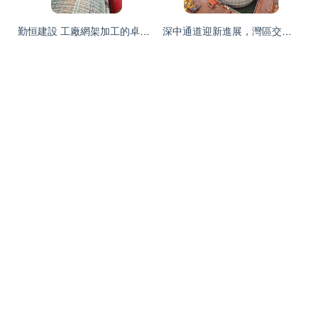
勤恒建設 工廠網架加工的卓越之選，以多年行業經驗鑄就品質工程
深中通道迎新進展，灣區交通網加速織密