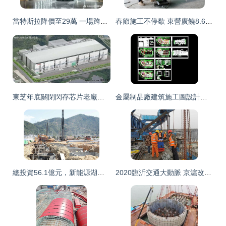
當特斯拉降價至29萬 一場跨界震蕩波中的建設工程設計行業
春節施工不停歇 東營廣饒8.6億高端醫衛項目全速推進
東芝年底關閉閃存芯片老廠，加大外包力度并推動建設工程設計轉型
金屬制品廠建筑施工圖設計要點與資源獲取指南
總投資56.1億元，新能源湖東數字化精益工廠一期工程火熱推進
2020臨沂交通大動脈 京滬改擴建與嵐羅、新臺高速通車時間確定，建設工程施工全面提速