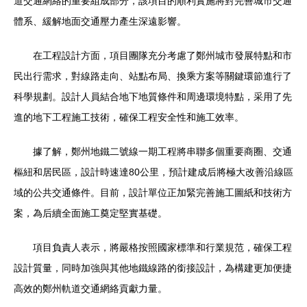
道交通網絡的重要組成部分，該項目的順利實施將對完善城市交通
體系、緩解地面交通壓力產生深遠影響。
在工程設計方面，項目團隊充分考慮了鄭州城市發展特點和市
民出行需求，對線路走向、站點布局、換乘方案等關鍵環節進行了
科學規劃。設計人員結合地下地質條件和周邊環境特點，采用了先
進的地下工程施工技術，確保工程安全性和施工效率。
據了解，鄭州地鐵二號線一期工程將串聯多個重要商圈、交通
樞紐和居民區，設計時速達80公里，預計建成后將極大改善沿線區
域的公共交通條件。目前，設計單位正加緊完善施工圖紙和技術方
案，為后續全面施工奠定堅實基礎。
項目負責人表示，將嚴格按照國家標準和行業規范，確保工程
設計質量，同時加強與其他地鐵線路的銜接設計，為構建更加便捷
高效的鄭州軌道交通網絡貢獻力量。